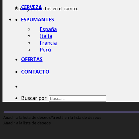
CERVEZA
No hay productos en el carrito.
ESPUMANTES
España
Italia
Francia
Perú
OFERTAS
CONTACTO
Buscar por:
Añadir a la lista de deseos
Ya está en la lista de deseos
Añadir a la lista de deseos