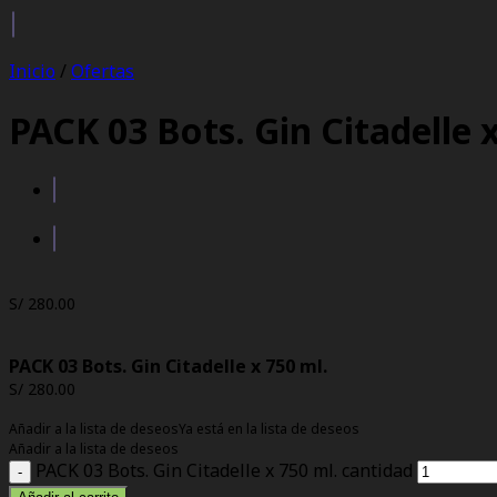
Inicio
/
Ofertas
PACK 03 Bots. Gin Citadelle 
S/
280.00
PACK 03 Bots. Gin Citadelle x 750 ml.
S/
280.00
Añadir a la lista de deseos
Ya está en la lista de deseos
Añadir a la lista de deseos
PACK 03 Bots. Gin Citadelle x 750 ml. cantidad