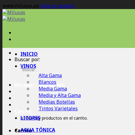
www.miluvas.pe
Skip to content
INICIO
Buscar por:
VINOS
Alta Gama
Blancos
Acceder / Regístrate
Media Gama
Media y Alta Gama
Medias Botellas
Tintos Varietales
Carrito
LICORES
No hay productos en el carrito.
AGUA TÓNICA
Carrito