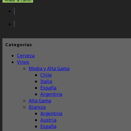
Añadir al carrito
Categorias
Cerveza
Vinos
Media y Alta Gama
Chile
Italia
España
Argentina
Alta Gama
Blancos
Argentina
Austria
España