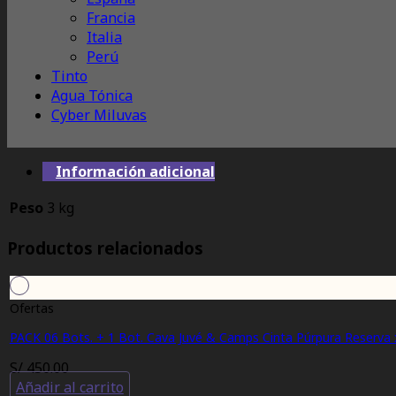
Francia
Italia
Perú
Tinto
Agua Tónica
Cyber Miluvas
Información adicional
Peso
3 kg
Productos relacionados
Ofertas
PACK 06 Bots. + 1 Bot. Cava Juvé & Camps Cinta Púrpura Reserva 
S/
450.00
Añadir al carrito