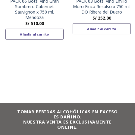
PACK 06 Bots. Vino Gran
PACK 03 Bots. Vino Emilio
Sombrero Cabernet
Moro Finca Resalso x 750 ml.
Sauvignon x 750 ml.
DO Ribera del Duero
Mendoza
S/
252.00
S/
510.00
Añadir al carrito
Añadir al carrito
TOMAR BEBIDAS ALCOHÓLICAS EN EXCESO
ES DAÑINO.
NUESTRA VENTA ES EXCLUSIVAMENTE
ONLINE.