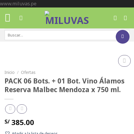
Skip
www.miluvas.pe
to
content
Buscar
por:
Inicio
/
Ofertas
Añadir
a la
PACK 06 Bots. + 01 Bot. Vino Álamos
lista de
deseos
Reserva Malbec Mendoza x 750 ml.
385.00
S/
Añadir a la lista de deseos