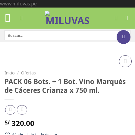
Skip
www.miluvas.pe
to
content
Buscar
por:
Inicio
/
Ofertas
Añadir
a la
PACK 06 Bots. + 1 Bot. Vino Marqués
lista de
deseos
de Cáceres Crianza x 750 ml.
320.00
S/
Añadir a la lista de deseos