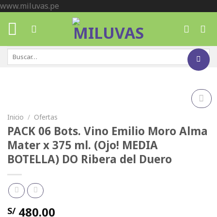
Skip
www.miluvas.pe
to
content
Buscar
por:
Inicio
/
Ofertas
Añadir
a la
PACK 06 Bots. Vino Emilio Moro Alma
lista de
deseos
Mater x 375 ml. (Ojo! MEDIA
BOTELLA) DO Ribera del Duero
480.00
S/