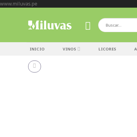
Skip
www.miluvas.pe
to
content
Buscar
por:
INICIO
VINOS
LICORES