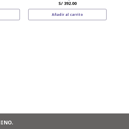
S/
392.00
Añadir al carrito
PAC
Mo
INO.
.