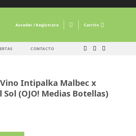
Acceder / Regístrate
Carrito
ERTAS
CONTACTO
 Vino Intipalka Malbec x
l Sol (OJO! Medias Botellas)
a Malbec x 375 ml. Valle del Sol (OJO! Medias Botellas) cantid