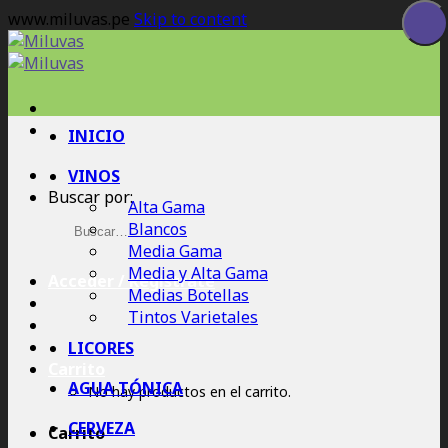
www.miluvas.pe
Skip to content
INICIO
VINOS
Buscar por:
Alta Gama
Blancos
Media Gama
Media y Alta Gama
Acceder / Regístrate
Medias Botellas
Tintos Varietales
LICORES
Carrito
AGUA TÓNICA
No hay productos en el carrito.
CERVEZA
Carrito