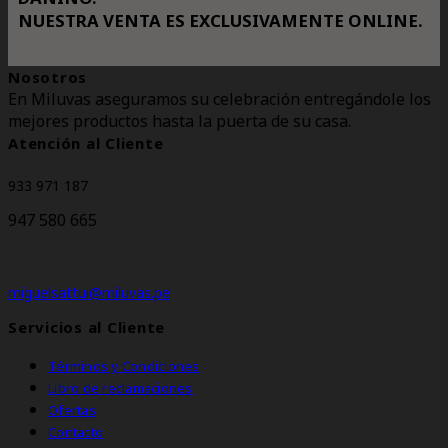
NUESTRA VENTA ES EXCLUSIVAMENTE ONLINE.
Nosotros
En Miluvas aseguramos su celebración entregándole los
mejores productos hasta la puerta de su casa.
Atención al Cliente
933 971 187
947 580 665
miguelsattui@miluvas.pe
Servicios al Cliente
Términos y Condiciones
Libro de reclamaciones
Ofertas
Contacto