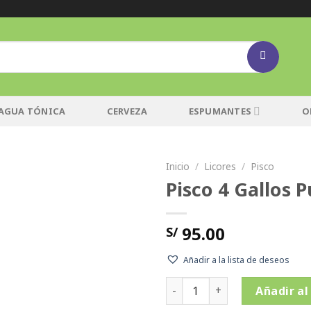
AGUA TÓNICA
CERVEZA
ESPUMANTES
O
Inicio
/
Licores
/
Pisco
Pisco 4 Gallos 
Añadir
a la
lista de
95.00
S/
deseos
Añadir a la lista de deseos
Pisco 4 Gallos Puro Quebrant
Añadir al