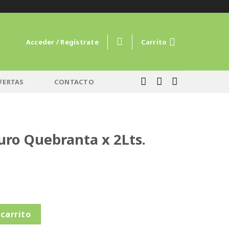
Acceder / Regístrate
Carrito
FERTAS
CONTACTO
Puro Quebranta x 2Lts.
a x 2Lts. cantidad
 carrito