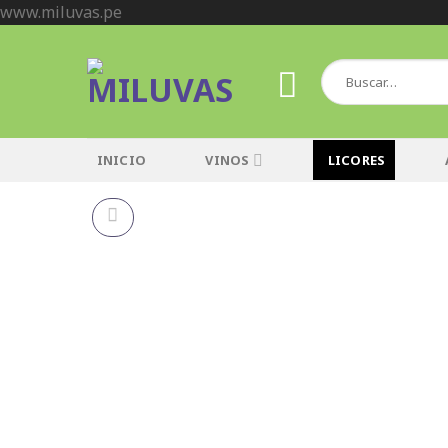
Skip
www.miluvas.pe
to
content
Buscar
por:
INICIO
VINOS
LICORES