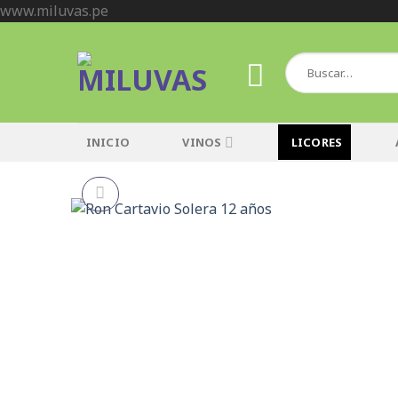
Skip
www.miluvas.pe
to
content
Buscar
por:
INICIO
VINOS
LICORES