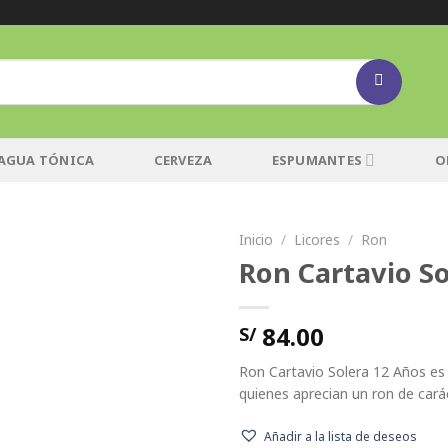
AGUA TÓNICA
CERVEZA
ESPUMANTES
O
Inicio
/
Licores
/
Ron
Ron Cartavio So
Añadir
a la
lista de
84.00
S/
deseos
Ron Cartavio Solera 12 Años es 
quienes aprecian un ron de cará
Añadir a la lista de deseos