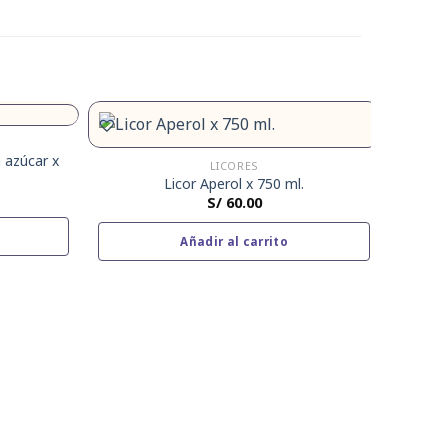
 azúcar x
LICORES
Licor Aperol x 750 ml.
S/
60.00
Añadir al carrito
L