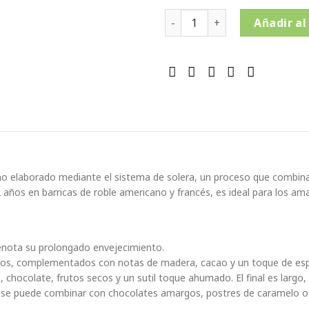
Ron Cartavio Solera 12 años 
Añadir al
 elaborado mediante el sistema de solera, un proceso que combina 
 años en barricas de roble americano y francés, es ideal para los ama
enota su prolongado envejecimiento.
secos, complementados con notas de madera, cacao y un toque de esp
chocolate, frutos secos y un sutil toque ahumado. El final es largo, 
ién se puede combinar con chocolates amargos, postres de caramelo o