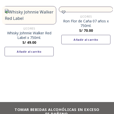
LICORES
Ron Flor de Caña 07 años x
750ml.
LICORES
S/
70.00
Whisky Johnnie Walker Red
Label x 750ml.
Añadir al carrito
S/
49.00
Añadir al carrito
TOMAR BEBIDAS ALCOHÓLICAS EN EXCESO
ES DAÑINO.