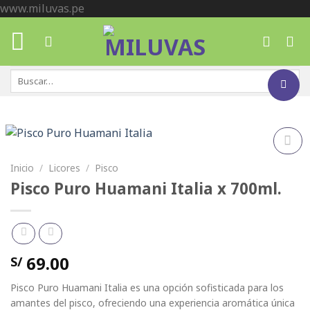
Skip
www.miluvas.pe
to
content
Buscar
por:
Añadir
Inicio
/
Licores
/
Pisco
a la
Pisco Puro Huamani Italia x 700ml.
lista de
deseos
69.00
S/
Pisco Puro Huamani Italia es una opción sofisticada para los
amantes del pisco, ofreciendo una experiencia aromática única